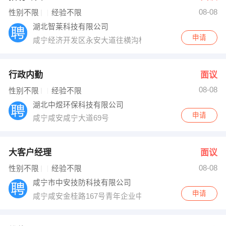
08-08
出纳
保险
性别不限
经验不限
湖北智莱科技有限公司
编辑
法律
申请
咸宁经济开发区永安大道往横沟桥方向与咸通高速交接处
保洁
贸易采购
行政内勤
面议
跟单
理财顾问
08-08
性别不限
经验不限
湖北中煜环保科技有限公司
其他职位
申请
咸宁咸安咸宁大道69号
大客户经理
面议
08-08
性别不限
经验不限
咸宁市中安技防科技有限公司
申请
咸宁咸安金桂路167号青年企业中心