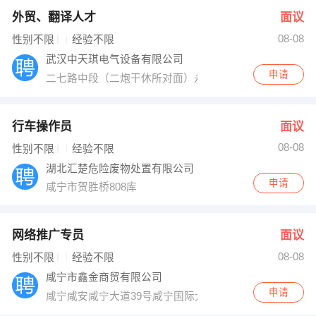
外贸、翻译人才
面议
08-08
性别不限
经验不限
武汉中天琪电气设备有限公司
申请
二七路中段（二炮干休所对面）永红工业园
行车操作员
面议
08-08
性别不限
经验不限
湖北汇楚危险废物处置有限公司
申请
咸宁市贺胜桥808库
网络推广专员
面议
08-08
性别不限
经验不限
咸宁市鑫金商贸有限公司
申请
咸宁咸安咸宁大道39号咸宁国际大厦1栋2单元2001室