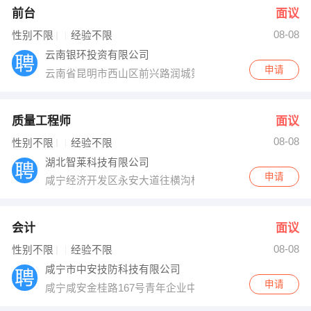
前台
面议
08-08
性别不限
经验不限
云南银环投资有限公司
申请
云南省昆明市西山区前兴路润城第五大道8栋923号
质量工程师
面议
08-08
性别不限
经验不限
湖北智莱科技有限公司
申请
咸宁经济开发区永安大道往横沟桥方向与咸通高速交接处
会计
面议
08-08
性别不限
经验不限
咸宁市中安技防科技有限公司
申请
咸宁咸安金桂路167号青年企业中心