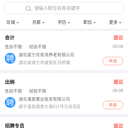
4000-5000元
本科
行政后勤
建筑装潢
确定
区域
月薪
学历
职位
更多
5000-8000元
硕士
销售岗位
教师
会计
面议
8000-12000元
博士
文员
护士
08-08
性别不限
经验不限
12000-20000元
财务会计
传单派发
湖北咸宁月亮湾养老有限公司
申请
湖北省咸宁市咸安区马桥镇
其他
超市零售
促销导购
网络IT
保健按摩
出纳
面议
08-08
性别不限
经验不限
快递员
前台接待
湖北涌泉置业投资有限公司
申请
咸宁温泉银泉大道611号元信花园
收银员
技术员/工程师
水电/机修
部门经理
招聘专员
面议