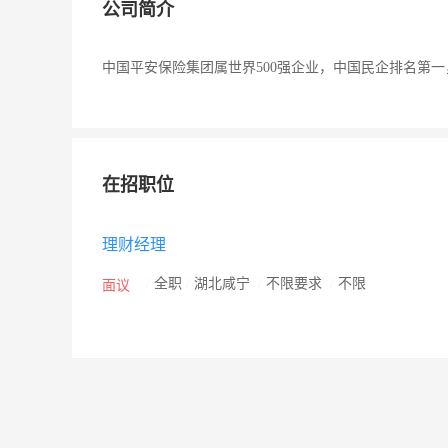
公司简介
中国平安保险集团属世界500强企业，中国民企排名第一，资
在招职位
理财经理
/
全职
/
湖北咸宁
/
不限要求
/
不限
面议