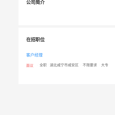
公司简介
在招职位
客户经理
/
全职
/
湖北咸宁市咸安区
/
不限要求
/
大专
面议